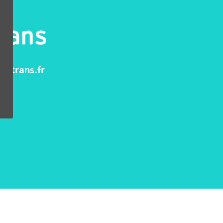
otrans.fr
fr
ns