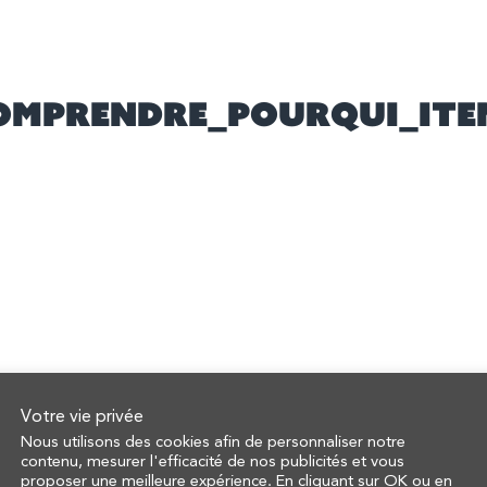
omprendre_pourqui_ite
Votre vie privée
Nous utilisons des cookies afin de personnaliser notre
contenu, mesurer l'efficacité de nos publicités et vous
proposer une meilleure expérience. En cliquant sur OK ou en