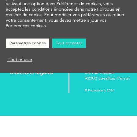
activant une option dans Préférence de cookies, vous
acceptez les conditions énoncées dans notre Politique en
matière de cookie. Pour modifier vos préférences ou retirer
votre consentement, vous devez mettre à jour vos
Préférences cookies
COMPRENDRE
CALCULER
www.campus-prom
Paramètres cookies
Tout accepter
AFFECTER
www.promotrans.
NOUS CONTACTER
Tout refuser
Réglementation
Groupe Promotra
Mentions légales
55, rue Raspail
92300 Levallois-Perret
© Promotrans 2026