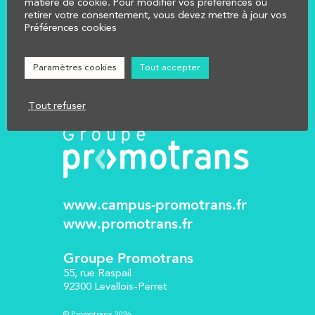
matière de cookie. Pour modifier vos préférences ou
retirer votre consentement, vous devez mettre à jour vos
NOUS CONTACTER
Préférences cookies
Réglementation
Mentions légales
Paramètres cookies
Tout accepter
Tout refuser
www.campus-promotrans.fr
www.promotrans.fr
Groupe Promotrans
55, rue Raspail
92300 Levallois-Perret
© Promotrans 2026