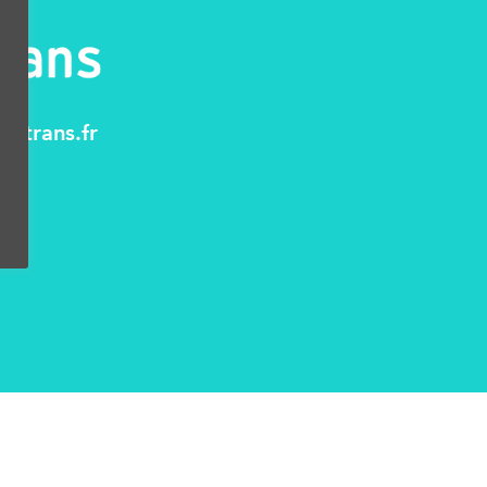
otrans.fr
fr
ns