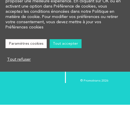
proposer une meilleure expérience. En cliquant sur OK ou en
activant une option dans Préférence de cookies, vous
acceptez les conditions énoncées dans notre Politique en
matière de cookie. Pour modifier vos préférences ou retirer
COMPRENDRE
votre consentement, vous devez mettre à jour vos
Préférences cookies
CALCULER
www.campus-prom
AFFECTER
www.promotrans.
Paramètres cookies
Tout accepter
NOUS CONTACTER
Réglementation
Groupe Promotra
Tout refuser
Mentions légales
55, rue Raspail
92300 Levallois-Perret
© Promotrans 2026