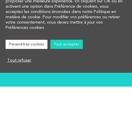
proposer une meilleure expérience. En cliquant sur OK ou en
COMPRENDRE
activant une option dans Préférence de cookies, vous
CALCULER
acceptez les conditions énoncées dans notre Politique en
www.campus-prom
matière de cookie. Pour modifier vos préférences ou retirer
AFFECTER
www.promotrans.
votre consentement, vous devez mettre à jour vos
NOUS CONTACTER
Préférences cookies
Réglementation
Groupe Promotra
Mentions légales
Paramètres cookies
Tout accepter
55, rue Raspail
92300 Levallois-Perret
Tout refuser
© Promotrans 2026