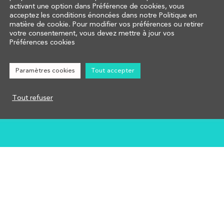
COMPRENDRE
activant une option dans Préférence de cookies, vous
acceptez les conditions énoncées dans notre Politique en
CALCULER
www.campus-prom
matière de cookie. Pour modifier vos préférences ou retirer
AFFECTER
votre consentement, vous devez mettre à jour vos
www.promotrans.
Préférences cookies
NOUS CONTACTER
Réglementation
Groupe Promotra
Paramètres cookies
Tout accepter
Mentions légales
55, rue Raspail
92300 Levallois-Perret
Tout refuser
© Promotrans 2026